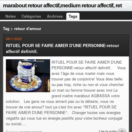
m
arabout retour affectif,medium retour affectif, retour affectif rapide, Retour affectif, retour affectif puissant, retour affectif efficace, retour affectif immediat, retour affectif gratuit,voyant retour affectif,retour affectif sérieux
Notes
Catégories
Archives
Tags
Tag > retour d'amour
08/11/2022
RITUEL POUR SE FAIRE AIMER D'UNE PERSONNE-retour
affectif definitif,
RITUEL POUR SE FAIRE AIMER D'UNE
PERSONNE-retour affectif definitif, Vous
avez l’âge de vous marier mais vous
trouver pas de conjoint/e! Vous êtes belle
ou pas trop, riche ou non et vous chercher
un mari ou femme trouver avec moi Le
grand maitre marabout AGBASSA votre
solution. Les gens ne vous aiment pas ou te déteste, vous ne
trouver de vrai amour? tout ça c'est fini avec "RITUEL POUR SE
FAIRE AIMER D'UNE PERSONNE". Changer toutes ses énergies
négatifs qui vous tue en énergie positifs pour votre bonheur conjugal
ou social....
Lire la suite
0
Écrit par
voyant puissant